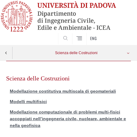
SEARCH
ENG
Scienza delle Costruzioni
Skip
Modellazione costitutiva multiscala di geomateriali
Apri menu
to
Scienza delle Costruzioni
content
Modelli multifisici
Modellazione costitutiva multiscala di geomateriali
Modelli multifisici
Modellazione computazionale di problemi multi-fisici accoppiati
Modellazione computazionale di problemi multi-fisici
accoppiati nell’ingegneria civile, nucleare, ambientale e
nella geofisica