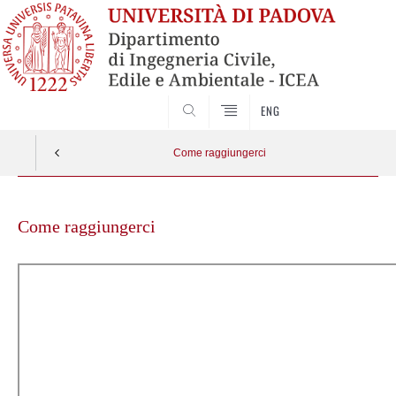
SEARCH
ENG
Come raggiungerci
Skip
to
Come raggiungerci
content