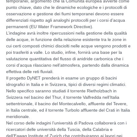
temporanei, argomento che la Comunità europea avverte come
punto chiave, dato che le dinamiche ecologiche e i protocolli di
osservazione e gestione dei fiumi temporanei devono essere
differenziati rispetto agli analoghi protocolli per i corsi d’acqua
permanenti (EU Water Framework Directive).
L’indagine avrà inoltre ripercussioni nella gestione della qualità
delle acque, in funzione della relazione esistente tra le zone in
cui certi composti chimici disciolti nelle acque vengono prodotti e
poi trasferiti a valle. Lo studio, infine, fornirà una base per la
valutazione quantitativa del flusso di anidride carbonica che i
corsi d’acqua rilasciano nell’atmosfera, partendo dalla dinamica
effettiva delle reti fluviali.
Il progetto DyNET prenderà in esame un gruppo di bacini
idrografici in Italia e in Svizzera, tipici di diversi regimi climatici.
Nello specifico saranno studiati il torrente Rietholzbach in
Svizzera nel bacino del Thur, il torrente Valfredda nell’Italia
settentrionale, il bacino del Montecalvello, affluente del Tevere,
in Italia centrale, ed il torrente Turbolo affluente del Crati in Italia
meridionale.
Nel corso delle indagini l’università di Padova collaborerà con i
ricercatori delle università della Tuscia, della Calabria e
dell’Eawag Institute of Zurich che contribuiranno ai lavori nei