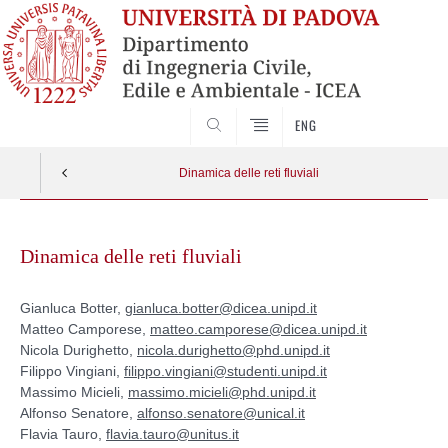
SEARCH
ENG
Dinamica delle reti fluviali
Skip
to
Dinamica delle reti fluviali
content
Gianluca Botter,
gianluca.botter@dicea.unipd.it
Matteo Camporese,
matteo.camporese@dicea.unipd.it
Nicola Durighetto,
nicola.durighetto@phd.unipd.it
Filippo Vingiani,
filippo.vingiani@studenti.unipd.it
Massimo Micieli,
massimo.micieli@phd.unipd.it
Alfonso Senatore,
alfonso.senatore@unical.it
Flavia Tauro,
flavia.tauro@unitus.it