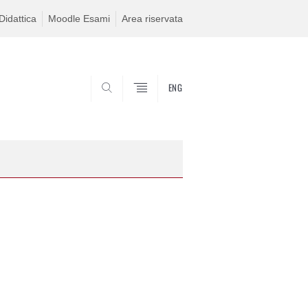
idattica
Moodle Esami
Area riservata
ENG
SEARCH