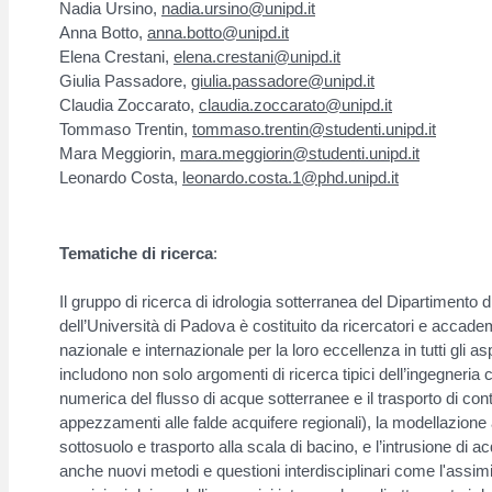
Nadia Ursino,
nadia.ursino@unipd.it
Anna Botto,
anna.botto@unipd.it
Elena Crestani,
elena.crestani@unipd.it
Giulia Passadore,
giulia.passadore@unipd.it
Claudia Zoccarato,
claudia.zoccarato@unipd.it
Tommaso Trentin,
tommaso.trentin@studenti.unipd.it
Mara Meggiorin,
mara.meggiorin@studenti.unipd.it
Leonardo Costa,
leonardo.costa.1@phd.unipd.it
Tematiche di ricerca
:
Il gruppo di ricerca di idrologia sotterranea del Dipartimento 
dell’Università di Padova è costituito da ricercatori e accademi
nazionale e internazionale per la loro eccellenza in tutti gli asp
includono non solo argomenti di ricerca tipici dell’ingegneria 
numerica del flusso di acque sotterranee e il trasporto di cont
appezzamenti alle falde acquifere regionali), la modellazione 
sottosuolo e trasporto alla scala di bacino, e l’intrusione di a
anche nuovi metodi e questioni interdisciplinari come l'assimil