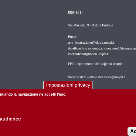
CONTATTI
Via Marzolo, 9 - 35131 Padova
Email:
amministrazione@dicea.unipd.it,
didattica@dicea.unipd.it, direzione@dicea.unipd
international@dicea.unipd.it
PEC: dipartimento.dicea@pec.unipd.it
Webmaster: webmaster.dicea@unipd.it
Impostazioni privacy
tinuando la navigazione ne accetti l'uso.
 audience
Informazioni su questo sito
Privacy policy
Ac