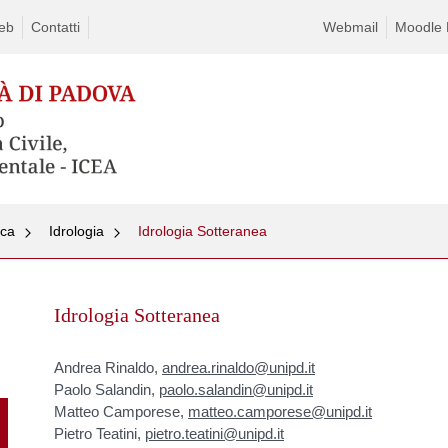
eb
Contatti
Webmail
Moodle D
rca
Idrologia
Idrologia Sotteranea
Skip
to
Idrologia Sotteranea
content
Andrea Rinaldo,
andrea.rinaldo@unipd.it
Paolo Salandin,
paolo.salandin@unipd.it
Matteo Camporese,
matteo.camporese@unipd.it
Pietro Teatini,
pietro.teatini@unipd.it