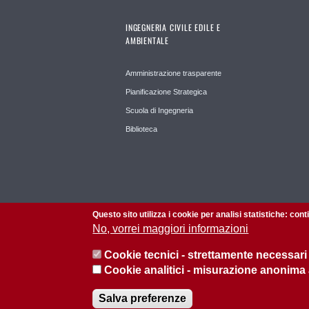
INGEGNERIA CIVILE EDILE E
AMBIENTALE
Amministrazione trasparente
Pianificazione Strategica
Scuola di Ingegneria
Biblioteca
Questo sito utilizza i cookie per analisi statistiche: con
No, vorrei maggiori informazioni
Cookie tecnici - strettamente necessari
Cookie analitici - misurazione anonima
© 2026 Università di Padova - Tutti i diritti riservati
P.I. 00742430283 C.F. 80006480281
Salva preferenze