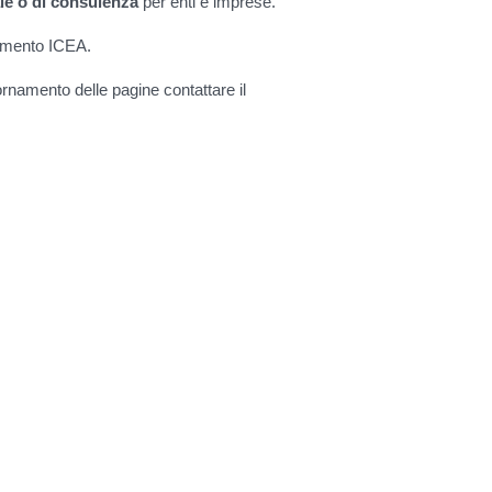
iale o di consulenza
per enti e imprese.
timento ICEA.
rnamento delle pagine contattare il