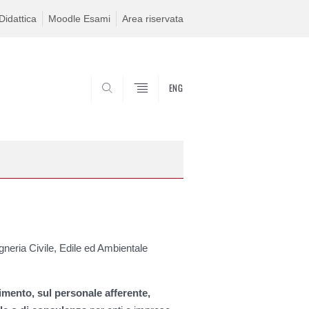
idattica
Moodle Esami
Area riservata
ENG
SEARCH
gegneria Civile, Edile ed Ambientale
imento, sul personale afferente,