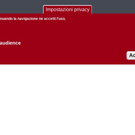
Impostazioni privacy
CONTATTI
tinuando la navigazione ne accetti l'uso.
Via Marzolo, 9 - 35131 Padova
Email:
 audience
amministrazione@dicea.unipd.it,
didattica@dicea.unipd.it, direzione@dicea.unipd
international@dicea.unipd.it
Ac
PEC: dipartimento.dicea@pec.unipd.it
Webmaster: webmaster.dicea@unipd.it
Informazioni su questo sito
Privacy policy