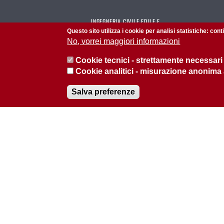
INGEGNERIA CIVILE EDILE E
AMBIENTALE
Questo sito utilizza i cookie per analisi statistiche: con
No, vorrei maggiori informazioni
Amministrazione trasparente
Cookie tecnici - strettamente necessari
Pianificazione Strategica
Cookie analitici - misurazione anonima
Scuola di Ingegneria
Salva preferenze
Biblioteca
© 2026 Università di Padova - Tutti i diritti riservati
P.I. 00742430283 C.F. 80006480281