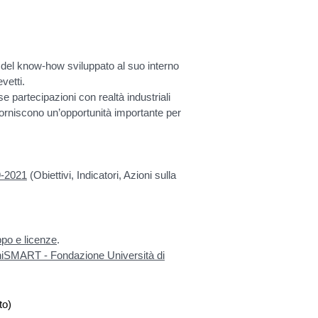
 del know-how sviluppato al suo interno
vetti.
e partecipazioni con realtà industriali
e forniscono un’opportunità importante per
9-2021
(Obiettivi, Indicatori, Azioni sulla
uppo e licenze
.
 UniSMART - Fondazione Università di
to)