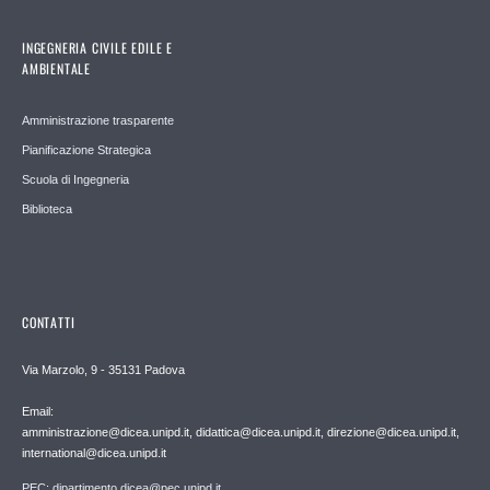
INGEGNERIA CIVILE EDILE E
AMBIENTALE
Amministrazione trasparente
Pianificazione Strategica
Scuola di Ingegneria
Biblioteca
CONTATTI
Via Marzolo, 9 - 35131 Padova
Email:
amministrazione@dicea.unipd.it, didattica@dicea.unipd.it, direzione@dicea.unipd.it,
international@dicea.unipd.it
PEC: dipartimento.dicea@pec.unipd.it