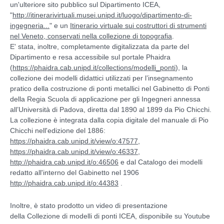
un'ulteriore sito pubblico sul Dipartimento ICEA,
"
http://itinerarivirtuali.musei.unipd.it/luogo/dipartimento-di-
ingegneria...
" e un
Itinerario virtuale sui costruttori di strumenti
nel Veneto, conservati nella collezione di topografia
.
E' stata, inoltre, completamente digitalizzata da parte del
Dipartimento e resa accessibile sul portale Phaidra
(
https://phaidra.cab.unipd.it/collections/modelli_ponti
), la
collezione dei modelli didattici utilizzati per l’insegnamento
pratico della costruzione di ponti metallici nel Gabinetto di Ponti
della Regia Scuola di applicazione per gli Ingegneri annessa
all’Università di Padova, diretta dal 1890 al 1899 da Pio Chicchi.
La collezione è integrata dalla copia digitale del manuale di Pio
Chicchi nell'edizione del 1886:
https://phaidra.cab.unipd.it/view/o:47577
,
https://phaidra.cab.unipd.it/view/o:46337
,
http://phaidra.cab.unipd.it/o:46506
e dal Catalogo dei modelli
redatto all'interno del Gabinetto nel 1906
http://phaidra.cab.unipd.it/o:44383
.
Inoltre, è stato prodotto un video di presentazione
della Collezione di modelli di ponti ICEA, disponibile su Youtube