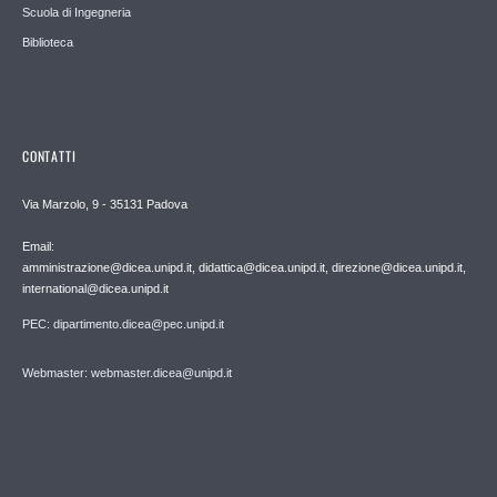
Scuola di Ingegneria
Biblioteca
CONTATTI
Via Marzolo, 9 - 35131 Padova
Email:
amministrazione@dicea.unipd.it, didattica@dicea.unipd.it, direzione@dicea.unipd.it,
international@dicea.unipd.it
PEC: dipartimento.dicea@pec.unipd.it
Webmaster: webmaster.dicea@unipd.it