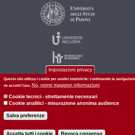
Impostazioni privacy
Questo sito utilizza i cookie per analisi statistiche: continuando la navigazion
© 2026 Università di Padova - Tutti i diritti riservati
No, vorrei maggiori informazioni
ne accetti l'uso.
P.I. 00742430283 C.F. 80006480281
Cookie tecnici - strettamente necessari
Informazioni su questo sito
Privacy policy
Cookie analitici - misurazione anonima audience
Salva preferenze
Accetta tutti i cookie
Revoca consenso