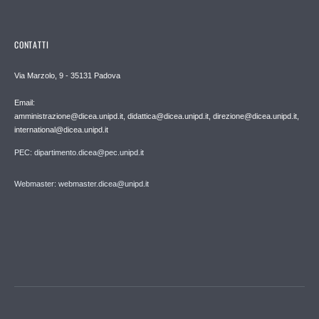
CONTATTI
Via Marzolo, 9 - 35131 Padova
Email:
amministrazione@dicea.unipd.it, didattica@dicea.unipd.it, direzione@dicea.unipd.it,
international@dicea.unipd.it
PEC: dipartimento.dicea@pec.unipd.it
Webmaster: webmaster.dicea@unipd.it