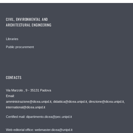
CIVIL, ENVIRONMENTAL AND
ARCHITECTURAL ENGINEERING
Libraries
Public procurement
CONTACTS
Via Marzolo , 9 - 35131 Padova
Email:
amministrazione@dicea.unipd.it, didattica@dicea.unipd.it, direzione@dicea.unipd.it,
international@dicea.unipd.it
Certified mail: dipartimento.dicea@pec.unipd.it
Web editorial office: webmaster.dicea@unipd.it