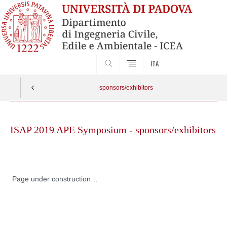
SEARCH
ITA
sponsors/exhibitors
Skip
to
ISAP 2019 APE Symposium - sponsors/exhibitors
content
Page under construction…