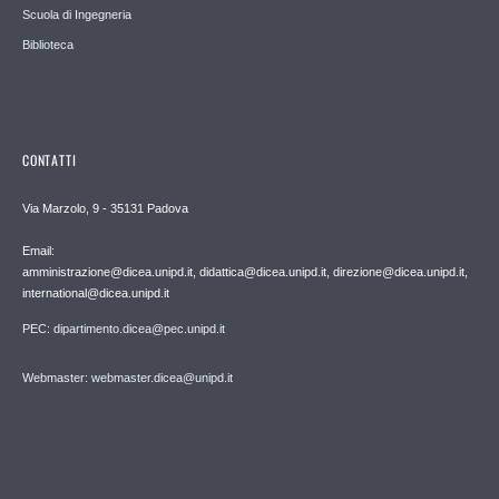
Scuola di Ingegneria
Biblioteca
CONTATTI
Via Marzolo, 9 - 35131 Padova
Email:
amministrazione@dicea.unipd.it, didattica@dicea.unipd.it, direzione@dicea.unipd.it,
international@dicea.unipd.it
PEC: dipartimento.dicea@pec.unipd.it
Webmaster: webmaster.dicea@unipd.it