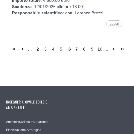
Importo
totale
: 4.800,00 euro
Scadenza
: 12/01/2026 alle ore 13:00
Responsabile
scientifico
: dott. Lorenzo Brezzi
Leggi
…
2
3
4
5
6
7
8
9
10
…
Pages
INGEGNERIA CIVILE EDILE E
AMBIENTALE
Amministrazione trasparente
Pianificazione Strategica