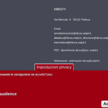
CONTATTI
Via Marzolo, 9 - 35131 Padova
Email:
amministrazione@dicea.unipd.it,
didattica@dicea.unipd.it, direzione@dicea.unipd
international@dicea.unipd.it
PEC: dipartimento.dicea@pec.unipd.it
Webmaster: webmaster.dicea@unipd.it
Impostazioni privacy
tinuando la navigazione ne accetti l'uso.
 audience
Informazioni su questo sito
Privacy policy
Ac