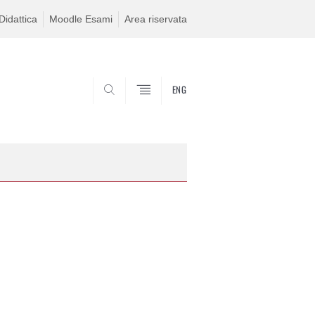
idattica
Moodle Esami
Area riservata
ENG
SEARCH