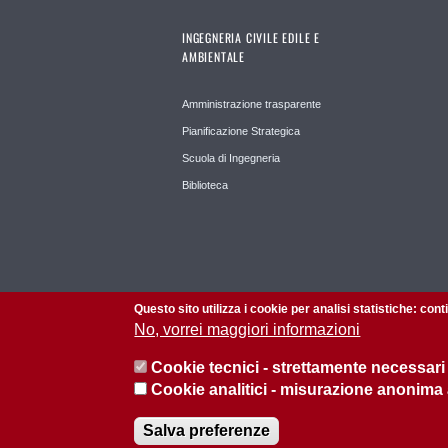
INGEGNERIA CIVILE EDILE E
AMBIENTALE
Amministrazione trasparente
Pianificazione Strategica
Scuola di Ingegneria
Biblioteca
Questo sito utilizza i cookie per analisi statistiche: con
No, vorrei maggiori informazioni
Cookie tecnici - strettamente necessari
Cookie analitici - misurazione anonima
© 2026 Università di Padova - Tutti i diritti riservati
Salva preferenze
P.I. 00742430283 C.F. 80006480281