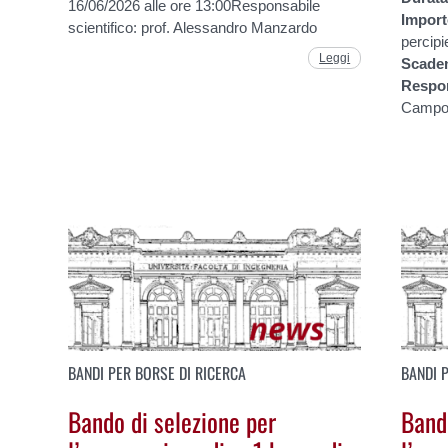
16/06/2026 alle ore 13:00Responsabile
Impor
scientifico: prof. Alessandro Manzardo
percipi
Leggi
Scade
Respo
Campo
BANDI PER BORSE DI RICERCA
BANDI 
Bando di selezione per
Band