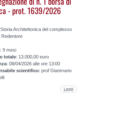
egnazione di n. 1 borsa di
rca - prot. 1639/2026
 Storia Architettonica del complesso
. Redentore
a
: 9 mesi
to
totale
: 13.000,00 euro
nza
: 08/04/2026 alle ore 13:00
nsabile
scientifico
: prof Gianmario
lli
Leggi