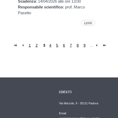
Scadenza
: 14/04/2026 alle ore 13:00
Responsabile
scientifico
: prof. Marco
Pasetto
Leggi
1
2
3
4
5
6
7
8
9
…
CONTATTI
Via Marzolo, 9 - 35131 Padova
Email: