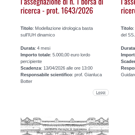
l’assegnazione di n. 1 borsa di
l’ass
ricerca - prot. 1643/2026
rice
Titolo
: Modellazione idrologica basta
Titolo
:
sull’IUH dinamico
del SS
Durata
: 4 mesi
Durat
Importo
totale
: 5.000,00 euro lordo
Impor
percipiente
Scade
Scadenza
: 13/04/2026 alle ore 13:00
Respo
Responsabile
scientifico
: prof. Gianluca
Guidare
Botter
Leggi