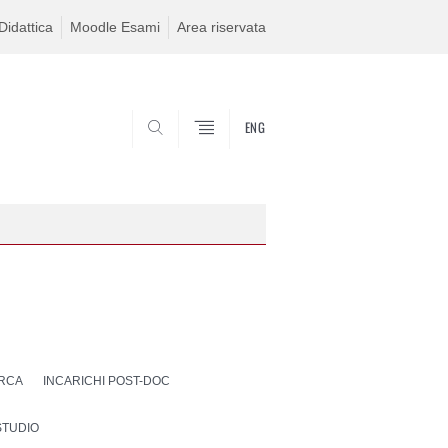
idattica
Moodle Esami
Area riservata
ENG
SEARCH
ERCA
INCARICHI POST-DOC
STUDIO