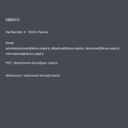
CONTATTI
Via Marzolo, 9 - 35131 Padova
Email:
amministrazione@dicea.unipd.it, didattica@dicea.unipd.it, direzione@dicea.unipd.it,
international@dicea.unipd.it
PEC: dipartimento.dicea@pec.unipd.it
Webmaster: webmaster.dicea@unipd.it