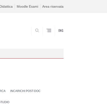
idattica
Moodle Esami
Area riservata
ENG
SEARCH
ERCA
INCARICHI POST-DOC
STUDIO