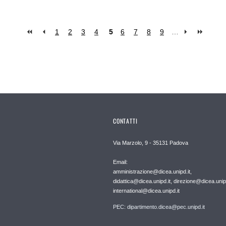
1
2
3
4
5
6
7
8
9
…
CONTATTI
Via Marzolo, 9 - 35131 Padova
Email:
amministrazione@dicea.unipd.it,
didattica@dicea.unipd.it, direzione@dicea.unipd
international@dicea.unipd.it
PEC: dipartimento.dicea@pec.unipd.it