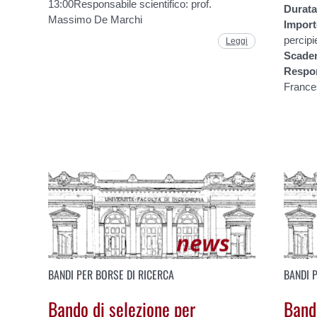
13:00Responsabile scientifico: prof.
Durat
Massimo De Marchi
Impor
percipi
Leggi
Scade
Respo
France
BANDI PER BORSE DI RICERCA
BANDI 
Bando di selezione per
Band