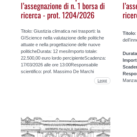
l’assegnazione di n. 1 borsa di
l’ass
ricerca - prot. 1204/2026
rice
Titolo: Giustizia climatica nei trasporti: la
Titolo
:
GIScience nella valutazione delle politiche
dell'in
attuate e nella progettazione delle nuove
politicheDurata: 12 mesiImporto totale:
Durat
22.500,00 euro lordo percipienteScadenza:
Impor
17/03/2026 alle ore 13:00Responsabile
Scade
scientifico: prof. Massimo De Marchi
Respo
Manza
Leggi