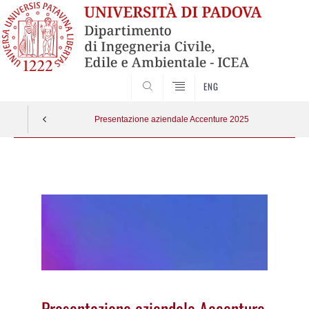
SEARCH
ENG
Presentazione aziendale Accenture 2025
Vai
al
contenuto
Presentazione aziendale Accenture