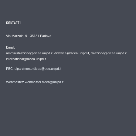
CONTATTI
Via Marzolo, 9 - 35131 Padova
Email:
amministrazione@dicea.unipd.it, didattica@dicea.unipd.it, direzione@dicea.unipd.it,
international@dicea.unipd.it
PEC: dipartimento.dicea@pec.unipd.it
Webmaster: webmaster.dicea@unipd.it