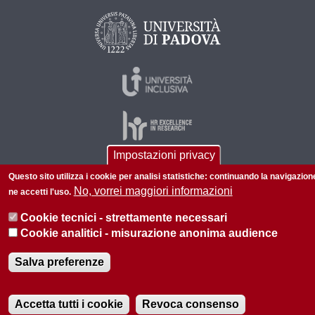
Impostazioni privacy
Questo sito utilizza i cookie per analisi statistiche: continuando la navigazion
© 2026 Università di Padova - Tutti i diritti riservati
No, vorrei maggiori informazioni
ne accetti l'uso.
P.I. 00742430283 C.F. 80006480281
Cookie tecnici - strettamente necessari
Informazioni su questo sito
Privacy policy
Cookie analitici - misurazione anonima audience
Salva preferenze
Accetta tutti i cookie
Revoca consenso