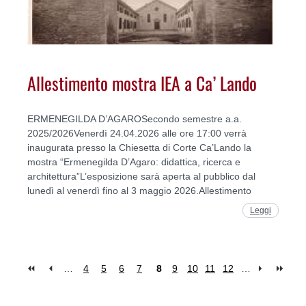
Allestimento mostra IEA a Ca’ Lando
ERMENEGILDA D’AGAROSecondo semestre a.a.
2025/2026Venerdì 24.04.2026 alle ore 17:00 verrà
inaugurata presso la Chiesetta di Corte Ca’Lando la
mostra “Ermenegilda D’Agaro: didattica, ricerca e
architettura”L’esposizione sarà aperta al pubblico dal
lunedì al venerdì fino al 3 maggio 2026.Allestimento
Leggi
…
4
5
6
7
8
9
10
11
12
…
Pages