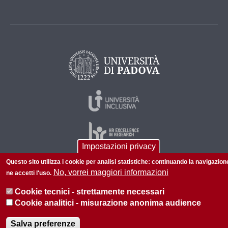
Impostazioni privacy
Questo sito utilizza i cookie per analisi statistiche: continuando la navigazion
No, vorrei maggiori informazioni
ne accetti l'uso.
© 2026 Università di Padova - Tutti i diritti riservati
P.I. 00742430283 C.F. 80006480281
Cookie tecnici - strettamente necessari
Cookie analitici - misurazione anonima audience
Informazioni su questo sito
Privacy policy
Salva preferenze