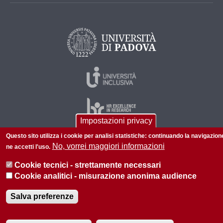
Impostazioni privacy
Questo sito utilizza i cookie per analisi statistiche: continuando la navigazion
No, vorrei maggiori informazioni
ne accetti l'uso.
© 2026 Università di Padova - Tutti i diritti riservati
Cookie tecnici - strettamente necessari
P.I. 00742430283 C.F. 80006480281
Cookie analitici - misurazione anonima audience
Informazioni su questo sito
Privacy policy
Salva preferenze