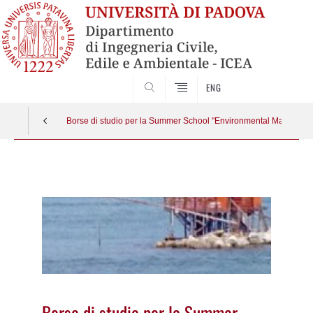
SEARCH
ENG
Borse di studio per la Summer School "Environmental Managemen
Vai
al
contenuto
Borse di studio per la Summer