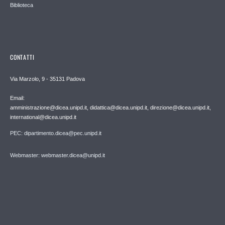
Biblioteca
CONTATTI
Via Marzolo, 9 - 35131 Padova
Email:
amministrazione@dicea.unipd.it, didattica@dicea.unipd.it, direzione@dicea.unipd.it,
international@dicea.unipd.it
PEC: dipartimento.dicea@pec.unipd.it
Webmaster: webmaster.dicea@unipd.it