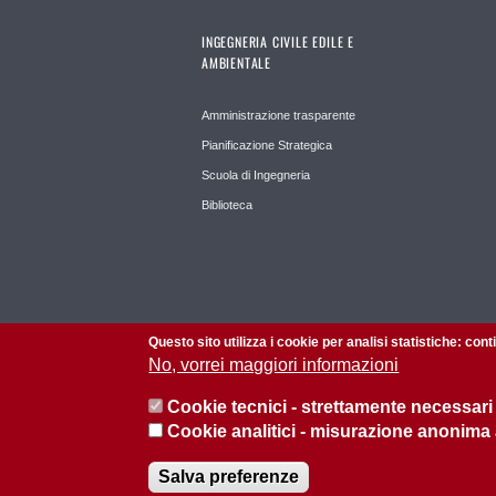
INGEGNERIA CIVILE EDILE E
AMBIENTALE
Amministrazione trasparente
Pianificazione Strategica
Scuola di Ingegneria
Biblioteca
Questo sito utilizza i cookie per analisi statistiche: con
No, vorrei maggiori informazioni
Cookie tecnici - strettamente necessari
Cookie analitici - misurazione anonima
© 2026 Università di Padova - Tutti i diritti riservati
Salva preferenze
P.I. 00742430283 C.F. 80006480281