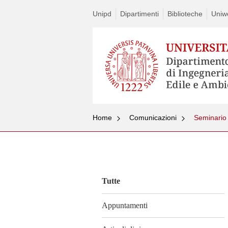
Unipd
Dipartimenti
Biblioteche
Uniw
Home
Comunicazioni
Seminario 
Vai
al
contenuto
Tutte
Appuntamenti