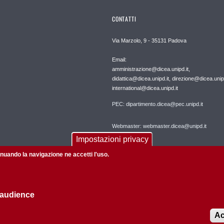
CONTATTI
Via Marzolo, 9 - 35131 Padova
Email:
amministrazione@dicea.unipd.it,
didattica@dicea.unipd.it, direzione@dicea.unipd
international@dicea.unipd.it
PEC: dipartimento.dicea@pec.unipd.it
Webmaster: webmaster.dicea@unipd.it
Impostazioni privacy
tinuando la navigazione ne accetti l'uso.
 audience
Informazioni su questo sito
Privacy policy
Ac