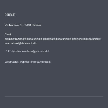
CONTATTI
Via Marzolo, 9 - 35131 Padova
Email:
amministrazione@dicea.unipd.it, didattica@dicea.unipd.it, direzione@dicea.unipd.it,
international@dicea.unipd.it
PEC: dipartimento.dicea@pec.unipd.it
Webmaster: webmaster.dicea@unipd.it