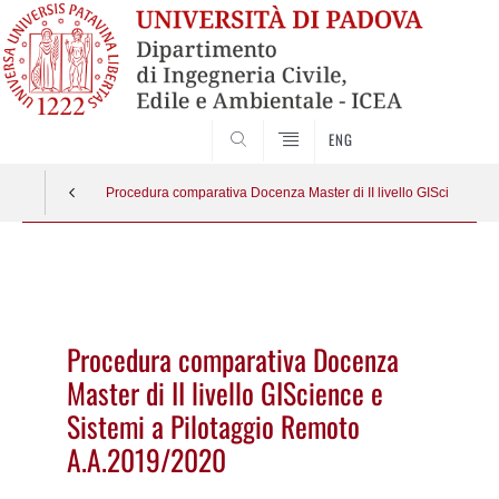
SEARCH
ENG
Procedura comparativa Docenza Master di II livello GIScience e
Vai
al
contenuto
Procedura comparativa Docenza
Master di II livello GIScience e
Sistemi a Pilotaggio Remoto
A.A.2019/2020