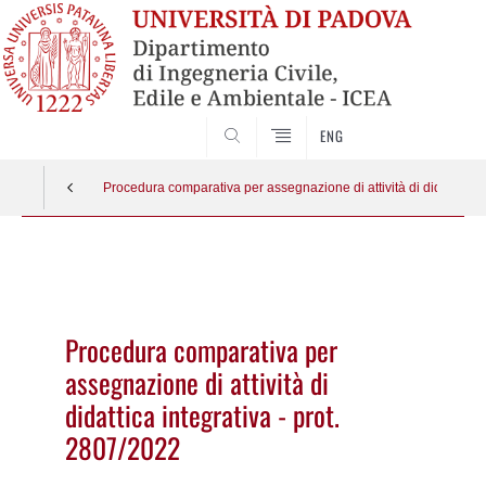
SEARCH
ENG
Procedura comparativa per assegnazione di attività di didattica in
Vai
al
contenuto
Procedura comparativa per
assegnazione di attività di
didattica integrativa - prot.
2807/2022