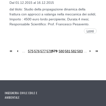
Dal 01.12.2015 al 16.12.2015
dal titolo: Studio della propagazione dinamica della
frattura con approcci a valanga nella meccanica dei solidi;
Importo : 4500 euro lordo percipiente; Durata:4 mesi;
Responsabile Scientifico: Prof. Francesco Pesavento.
Leggi
…
575
576
577
578
579
580
581
582
583
…
Pages
INGEGNERIA CIVILE EDILE E
AMBIENTALE