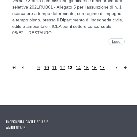
Verbale 3 della commissione giudicatrice della procedura
selettiva 2021RUB01 - Allegato 5 per l’assunzione di n. 1
ricercatore a tempo determinato, con regime di impegno
a tempo pieno, presso il Dipartimento di Ingegneria civile,
edile e ambientale - ICEA per il settore concorsuale
08/E2 – RESTAURO
Leggi
…
9
10
11
12
13
14
15
16
17
…
Pages
INGEGNERIA CIVILE EDILE E
AMBIENTALE