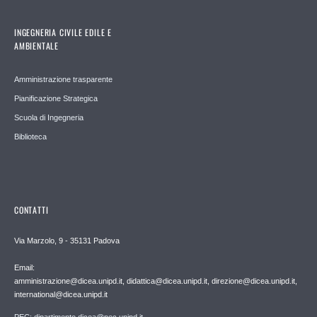
INGEGNERIA CIVILE EDILE E
AMBIENTALE
Amministrazione trasparente
Pianificazione Strategica
Scuola di Ingegneria
Biblioteca
CONTATTI
Via Marzolo, 9 - 35131 Padova
Email:
amministrazione@dicea.unipd.it, didattica@dicea.unipd.it, direzione@dicea.unipd.it,
international@dicea.unipd.it
PEC: dipartimento.dicea@pec.unipd.it