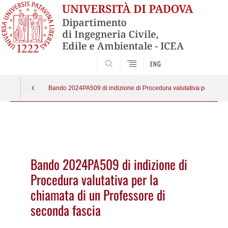
SEARCH
ENG
Bando 2024PA509 di indizione di Procedura valutativa per la chi
Vai
al
contenuto
Bando 2024PA509 di indizione di
Procedura valutativa per la
chiamata di un Professore di
seconda fascia