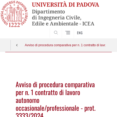
SEARCH
ENG
Avviso di procedura comparativa per n. 1 contratto di lavoro aut
Vai
al
contenuto
Avviso di procedura comparativa
per n. 1 contratto di lavoro
autonomo
occasionale/professionale - prot.
3333/2024