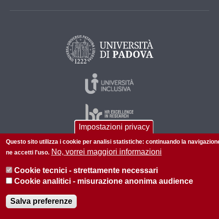
Impostazioni privacy
Questo sito utilizza i cookie per analisi statistiche: continuando la navigazion
No, vorrei maggiori informazioni
ne accetti l'uso.
© 2026 Università di Padova - Tutti i diritti riservati
P.I. 00742430283 C.F. 80006480281
Cookie tecnici - strettamente necessari
Cookie analitici - misurazione anonima audience
Informazioni su questo sito
Privacy policy
Salva preferenze