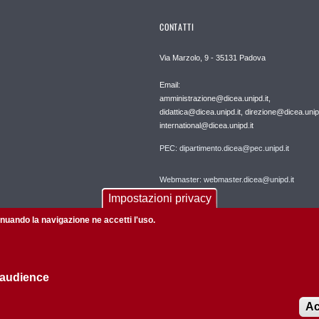
CONTATTI
Via Marzolo, 9 - 35131 Padova
Email:
amministrazione@dicea.unipd.it,
didattica@dicea.unipd.it, direzione@dicea.unipd
international@dicea.unipd.it
PEC: dipartimento.dicea@pec.unipd.it
Webmaster: webmaster.dicea@unipd.it
Impostazioni privacy
tinuando la navigazione ne accetti l'uso.
 audience
Informazioni su questo sito
Privacy policy
Ac