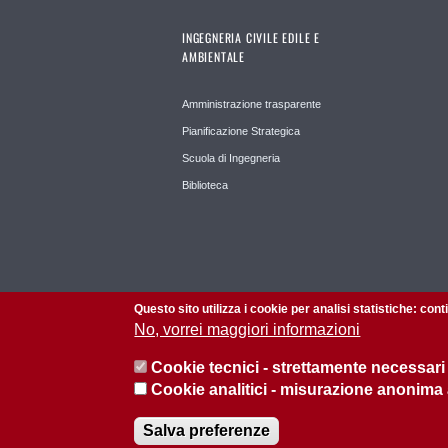
INGEGNERIA CIVILE EDILE E
AMBIENTALE
Amministrazione trasparente
Pianificazione Strategica
Scuola di Ingegneria
Biblioteca
Questo sito utilizza i cookie per analisi statistiche: con
No, vorrei maggiori informazioni
Cookie tecnici - strettamente necessari
Cookie analitici - misurazione anonima
© 2026 Università di Padova - Tutti i diritti riservati
Salva preferenze
P.I. 00742430283 C.F. 80006480281