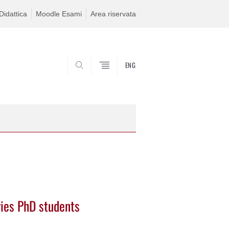
idattica
Moodle Esami
Area riservata
ENG
SEARCH
ries PhD students