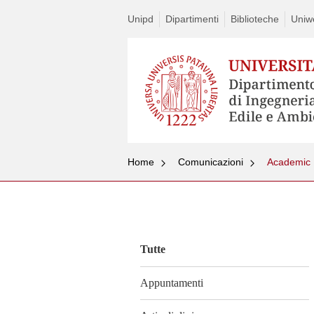
Unipd
Dipartimenti
Biblioteche
Uniw
Home
Comunicazioni
Academic 
Vai
al
contenuto
Tutte
Appuntamenti