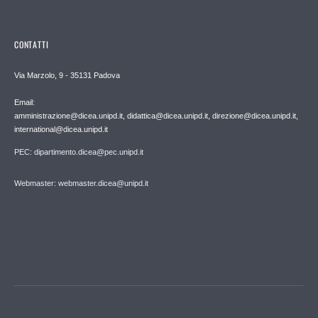
CONTATTI
Via Marzolo, 9 - 35131 Padova
Email:
amministrazione@dicea.unipd.it, didattica@dicea.unipd.it, direzione@dicea.unipd.it,
international@dicea.unipd.it
PEC: dipartimento.dicea@pec.unipd.it
Webmaster: webmaster.dicea@unipd.it