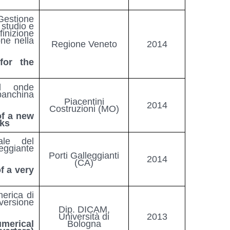
Gestione
 studio e
finizione
ione nella
Regione Veneto
2014
for the
ad onde
banchina
Piacentini
2014
Costruzioni (MO)
of a new
cks
ale del
eggiante
Porti Galleggianti
2014
(CA)
f a very
erica di
nversione
Dip. DICAM,
Università di
2013
merical
Bologna