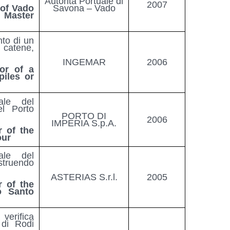
Autorità Portuale di
2007
 of Vado
Savona – Vado
 Master
to di un
 catene,
INGEMAR
2006
or of a
piles or
ale del
el Porto
PORTO DI
2006
IMPERIA S.p.A.
r of the
our
ale del
struendo
ASTERIAS S.r.l.
2005
r of the
o Santo
verifica
 di Rodi