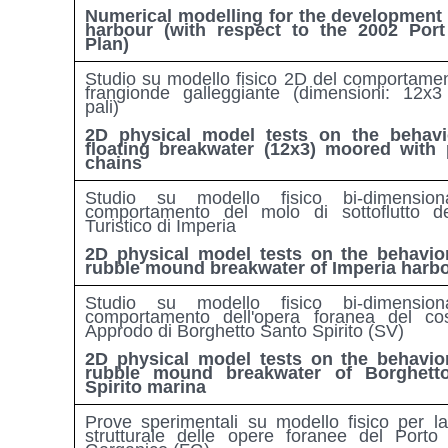
Numerical modelling for the development
harbour (with respect to the 2002 Port
Plan)
Studio su modello fisico 2D del comportamen
frangionde galleggiante (dimensioni: 12x3
pali)
2D physical model tests on the behavi
floating breakwater (12x3) moored with 
chains
Studio su modello fisico bi-dimension
comportamento del molo di sottoflutto d
Turistico di Imperia
2D physical model tests on the behavio
rubble mound breakwater of Imperia harb
Studio su modello fisico bi-dimension
comportamento dell'opera foranea del co
Approdo di Borghetto Santo Spirito (SV)
2D physical model tests on the behavio
rubble mound breakwater of Borghett
Spirito marina
Prove sperimentali su modello fisico per la 
strutturale delle opere foranee del Porto