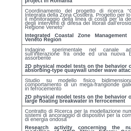
project in Romania
Coordinamento del progetto di ricerca “
Integrata della Zona Costiera. Progetto per lo
il monitoraggio della linea di costa per la de
degli interventi di difesa dei litorali dall’eros
Regione Veneto”
Integrated Coastal Zone Management 
Veneto Region
Indagine sperimentale nel canale 
sull’interazione fra onde ed una nuova 
assorbente
2D physical model tests on the behavior 
absorbing-type quaywall under wave atta
Studio su modello fisico bidimension
comportamento di un mega-frangionde gall
in ferrocemento
2D physical model tests on the behavior o
large floating breakwater in ferrocement
Contratto di Ricerca per la modellazione num
sistemi di ancoraggio di dispositivi per la co
di energia ondosa
Research activity concerning the nu