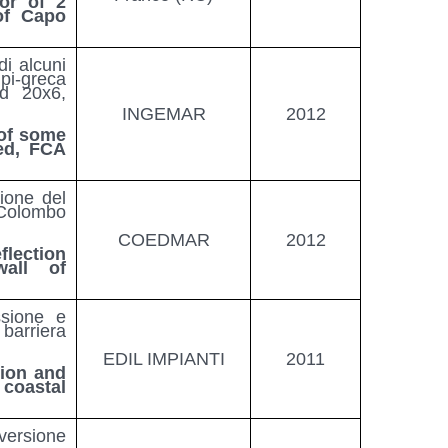
or of 2
of Capo
i alcuni
 pi-greca
nd 20x6,
INGEMAR
2012
 of some
ned, FCA
sione del
 Colombo
COEDMAR
2012
lection
all of
ssione e
 barriera
EDIL IMPIANTI
2011
sion and
coastal
nversione