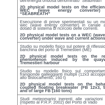
dell'energia ondosa denominato “Seabreath”
2D physical model tests on the efficie
WEC (wave energy converter) 
“SEABREATH”
Esecuzione di prove sperimentali su un mo
wec (wave energy converter) in canale 
dotato di sistema di ricircolo delle correnti.
2D physical model tests on a WEC (wave
converter) under wave and current action
Studio su modello fisico sul potere di riflessi
banchina del porto di Tremestieri (ME)
2D physical model tests on the ref
phenomenon induced by the quayw
Tremestieri harbour
Studio su modello fisico sul comportam
frangionde galleggianti multipli (12x3 accoppia
alto dislocamento, 160 t)
2D physical model tests on the beha
coupled floating breakwater (FB 12x3, 
and of large FB (160 tons)
Studi meteomarini inerenti alle variazioni 
(rispetto al P.R.P. 2002) del Porto di Vado