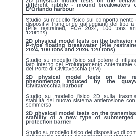
2D physical model tests on the behavi
different rubble - mound breakwaters 
D’Orlando harbour
Studio su modello fisico sul comportamento d
dispositivi frangionde galleggianti del tipo a
(Pile restrained, FCA 20x4, 100 tons a
120tons)
2D physical model tests on the behavior
P-type floating breakwater (Pile restrai
20x4, 100 tons and 20x6, 120 tons)
Studio su modello fisico sul potere di rifles
lato interno del Prolungamento Antemurale
del Porto di Civitavecchia (RM)
2D physical model tests on the ref
phenomenon induced by the quayw
Civitavecchia harbour
Studio su modello fisico 2D sulla trasmi
stabilità del nuovo sistema antierosione con
sommersa
2D physical model tests on the transmis
stability of a new type of submerged 
protection barrier
Studio su modello fisico del dispositivo di co