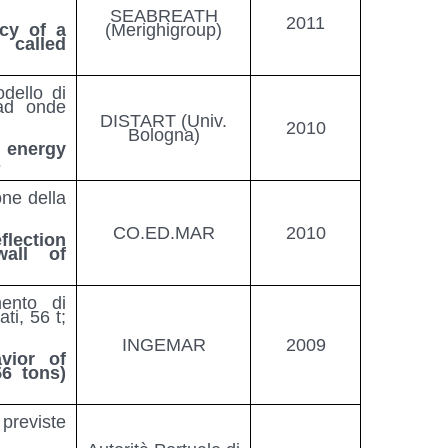
SEABREATH
2011
ncy of a
(Merighigroup)
called
dello di
ad onde
DISTART (Univ.
2010
Bologna)
 energy
s
one della
CO.ED.MAR
2010
lection
all of
ento di
ti, 56 t;
INGEMAR
2009
vior of
56 tons)
previste