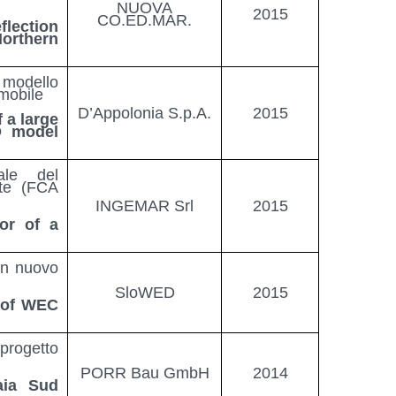
NUOVA
2015
CO.ED.MAR.
lection
rthern
 modello
 mobile
D’Appolonia S.p.A.
2015
 a large
D model
ale del
nte (FCA
INGEMAR Srl
2015
or of a
un nuovo
SloWED
2015
r of WEC
progetto
PORR Bau GmbH
2014
aia Sud