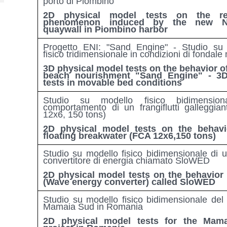
porto di Piombino
2D physical model tests on the ref
phenomenon induced by the new No
quaywall in Piombino harbor
Progetto ENI: "Sand Engine" - Studio su
fisico tridimensionale in condizioni di fondale
3D physical model tests on the behavior of
beach nourishment "Sand Engine" - 3
tests in movable bed conditions
Studio su modello fisico bidimension
comportamento di un frangiflutti galleggia
12x6, 150 tons)
2D physical model tests on the behavi
floating breakwater (FCA 12x6,150 tons)
Studio su modello fisico bidimensionale di 
convertitore di energia chiamato SloWED
2D physical model tests on the behavio
(Wave energy converter) called SloWED
Studio su modello fisico bidimensionale del 
Mamaia Sud in Romania
2D physical model tests for the Mam