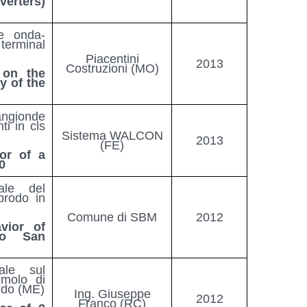
erters)
ne onda-
terminal
Piacentini
2013
Costruzioni (MO)
 on the
y of the
angionde
ti in cls
Sistema WALCON
2013
(FE)
or of a
0
ale del
prodo in
Comune di SBM
2012
vior of
po San
ale sul
(molo di
ando (ME)
Ing. Giuseppe
2012
Franco (RC)