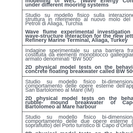
modelling of WEC (Wave Energy Conv
under different mooring systems
Studio su modello fisico sulla interazio
struttura in riferimento al nuovo molo del 
Petroli di Aliaga, Turchia
Wave flume experimental investigation
wave-structure interaction for the new jett
Refinery Marine Terminal, Aliaga, Turkey
Indagine sperimentale su una barriera fr
costituita da elementi monoblocco galleggian
armato denominati “BW 500”
2D physical model tests on the behavi
concrete floating breakwater called BW 50
Studio su modello fisico bi-dimension
comportamento delle opere esterne dell’ap
San Bartolomeo al Mare (IM)
2D physical model tests on the beha
rubble- mound breakwater of Ca
Bartolomeo al Mare harbour
Studio su modello fisico bi-dimension
comportamento delle due opere esterne 
sopraflutto) del Porto turistico di Capo d’Orl