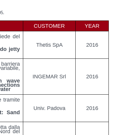
05.
CUSTOMER
YEAR
piede del
Thetis SpA
2016
do jetty
arriera
riabile,
INGEMAR Srl
2016
n wave
ections
ater
e tramite
Univ. Padova
2016
t: Sand
tta dalla
Nord del